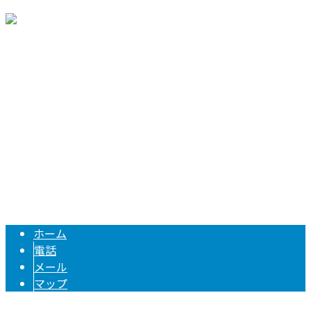
〒171-0021
東京都豊島区西池袋3-5-11
Googleマップで確認する
TEL 03-6912-6341 / FAX 03-6912-6342
足場工事は東京都豊島区の株式会社齊藤組におまかせ｜鳶職
Copyright © 株式会社齊藤組. All rights reserved.
ホーム
電話
メール
マップ