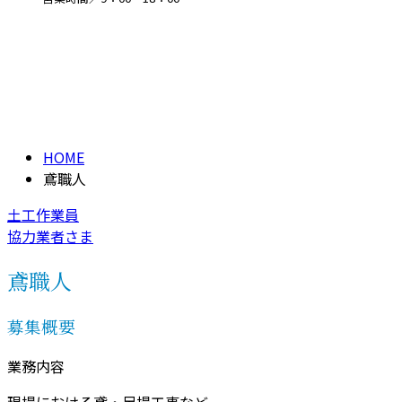
鳶職人
メールフォーム
RECRUIT
HOME
鳶職人
土工作業員
協力業者さま
鳶職人
募集概要
業務内容
現場における鳶・足場工事など