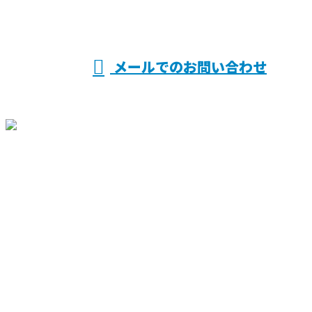
営業時間／9：00〜18：00
メールでのお問い合わせ
ホーム
業務案内
施工実績
各種募集
鳶職人
土工作業員
協力業者さま
会社概要
ブログ
お問い合わせ